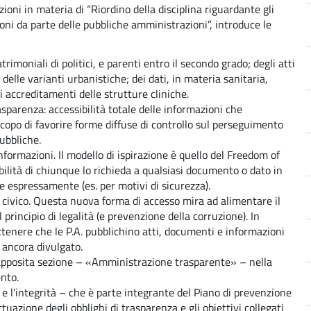
ioni in materia di “Riordino della disciplina riguardante gli
ioni da parte delle pubbliche amministrazioni”, introduce le
atrimoniali di politici, e parenti entro il secondo grado; degli atti
delle varianti urbanistiche; dei dati, in materia sanitaria,
li accreditamenti delle strutture cliniche.
asparenza: accessibilità totale delle informazioni che
o scopo di favorire forme diffuse di controllo sul perseguimento
pubbliche.
e informazioni. Il modello di ispirazione è quello del Freedom of
bilità di chiunque lo richieda a qualsiasi documento o dato in
ude espressamente (es. per motivi di sicurezza).
so civico. Questa nuova forma di accesso mira ad alimentare il
l principio di legalità (e prevenzione della corruzione). In
ottenere che le P.A. pubblichino atti, documenti e informazioni
 ancora divulgato.
 un’apposita sezione – «Amministrazione trasparente» – nella
ento
.
a e l’integrità – che è parte integrante del Piano di prevenzione
tuazione degli obblighi di trasparenza e gli obiettivi collegati