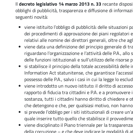
Il
decreto legislativo 14 marzo 2013 n. 33
recante disposiz
obblighi di pubblicità, trasparenza e diffusione di informaz
seguenti novità:
viene istituito l’obbligo di pubblicità: delle situazioni p
dei procedimenti di approvazione dei piani regolatori e 
relativi alle nomine dei direttori generali, oltre che ag
viene data una definizione del principio generale di tr
riguardano l’organizzazione e l’attività delle P.A., all
delle funzioni istituzionali e sull’utilizzo delle risorse 
si stabilisce il principio della totale accessibilità dell
Information Act statunitense, che garantisce l’accessi
possesso delle P.A., salvo i casi in cui la legge lo escl
viene introdotto un nuovo istituto: il diritto di acces
rapporto di fiducia tra cittadini e P.A. e a promuovere i
sostanza, tutti i cittadini hanno diritto di chiedere e 
che detengono e che, per qualsiasi motivo, non hanno
si prevede l’obbligo per i siti istituzionali di creare
quale inserire tutto quello che stabilisce il provvedim
viene disciplinato il Piano triennale per la trasparenz
della corruzione – e che deve indicare le modalità di at